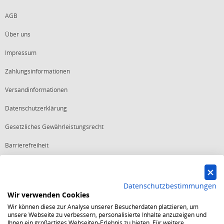
AGB
Über uns
Impressum
Zahlungsinformationen
Versandinformationen
Datenschutzerklärung
Gesetzliches Gewährleistungsrecht
Barrierefreiheit
Vertrag widerrufen
Datenschutzbestimmungen
Wir verwenden Cookies
Starker Service
Wir können diese zur Analyse unserer Besucherdaten platzieren, um
Shops mit dem Excellent Shop Award stehen seit mehr als 5,
unsere Webseite zu verbessern, personalisierte Inhalte anzuzeigen und
10, 15 oder 20 Jahren für ein sicheres und angenehmes
Ihnen ein großartiges Webseiten-Erlebnis zu bieten. Für weitere