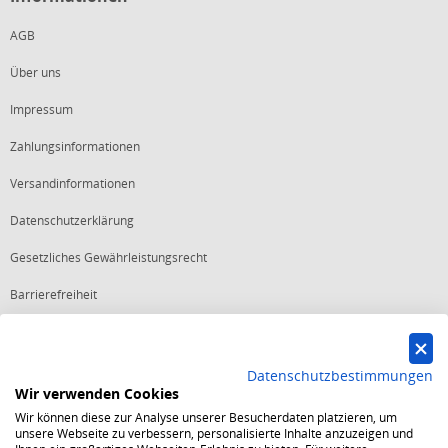
AGB
Über uns
Impressum
Zahlungsinformationen
Versandinformationen
Datenschutzerklärung
Gesetzliches Gewährleistungsrecht
Barrierefreiheit
Vertrag widerrufen
Datenschutzbestimmungen
Wir verwenden Cookies
Starker Service
Wir können diese zur Analyse unserer Besucherdaten platzieren, um
Shops mit dem Excellent Shop Award stehen seit mehr als 5,
unsere Webseite zu verbessern, personalisierte Inhalte anzuzeigen und
10, 15 oder 20 Jahren für ein sicheres und angenehmes