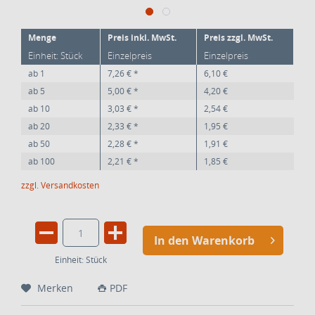
Menge
Preis inkl. MwSt.
Preis zzgl. MwSt.
Einheit: Stück
Einzelpreis
Einzelpreis
ab
1
7,26 € *
6,10 €
ab
5
5,00 € *
4,20 €
ab
10
3,03 € *
2,54 €
ab
20
2,33 € *
1,95 €
ab
50
2,28 € *
1,91 €
ab
100
2,21 € *
1,85 €
zzgl. Versandkosten
In den Warenkorb
Einheit:
Stück
Merken
PDF