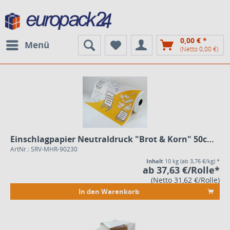
0,00 € *
Menü
(Netto 0,00 €)
Einschlagpapier Neutraldruck "Brot & Korn" 50cm, 10kg Secarerolle
ArtNr.: SRV-MHR-90230
Inhalt
10 kg
(ab 3,76 €/kg) *
ab 37,63 €/Rolle*
(Netto 31,62 €/Rolle)
In den Warenkorb