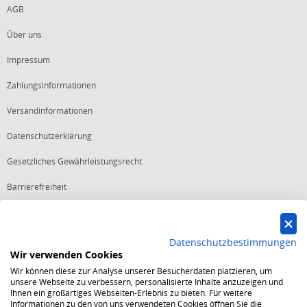
AGB
Über uns
Impressum
Zahlungsinformationen
Versandinformationen
Datenschutzerklärung
Gesetzliches Gewährleistungsrecht
Barrierefreiheit
Vertrag widerrufen
Datenschutzbestimmungen
Wir verwenden Cookies
Starker Service
Wir können diese zur Analyse unserer Besucherdaten platzieren, um
Shops mit dem Excellent Shop Award stehen seit mehr als 5,
unsere Webseite zu verbessern, personalisierte Inhalte anzuzeigen und
10, 15 oder 20 Jahren für ein sicheres und angenehmes
Ihnen ein großartiges Webseiten-Erlebnis zu bieten. Für weitere
Einkaufserlebnis.
Informationen zu den von uns verwendeten Cookies öffnen Sie die