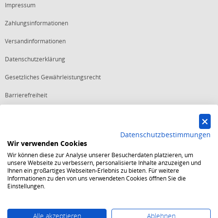
Impressum
Zahlungsinformationen
Versandinformationen
Datenschutzerklärung
Gesetzliches Gewährleistungsrecht
Barrierefreiheit
Vertrag widerrufen
Datenschutzbestimmungen
Wir verwenden Cookies
Starker Service
Wir können diese zur Analyse unserer Besucherdaten platzieren, um
Shops mit dem Excellent Shop Award stehen seit mehr als 5,
unsere Webseite zu verbessern, personalisierte Inhalte anzuzeigen und
10, 15 oder 20 Jahren für ein sicheres und angenehmes
Ihnen ein großartiges Webseiten-Erlebnis zu bieten. Für weitere
Einkaufserlebnis.
Informationen zu den von uns verwendeten Cookies öffnen Sie die
Echte Verlässlichkeit
Einstellungen.
Um das Trusted Shops Gütesiegel zu tragen, müssen
fortwährend strenge Qualitätsindikatoren erfüllt werden.
Bewährte Sicherheit
Jede Bestellung ist durch den Trusted Shops Käuferschutz
Alle akzeptieren
Ablehnen