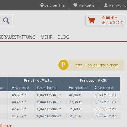
Service/Hilfe
Merkzettel
Mein Konto
0,00 € *
(Netto 0,00 €)
GERAUSSTATTUNG
MEHR
BLOG
P
Jetzt
Bonuspunkte sichern
Preis inkl. MwSt.
Preis zzgl. MwSt.
ack
Einzelpreis
Grundpreis
Einzelpreis
Grundpreis
48,77 € *
0,049 €/Stück *
40,98 €
0,041 €/Stück
44,45 € *
0,044 €/Stück *
37,35 €
0,037 €/Stück
42,48 € *
0,042 €/Stück *
35,69 €
0,036 €/Stück
41,90 € *
0,042 €/Stück *
35,21 €
0,035 €/Stück
ndkosten