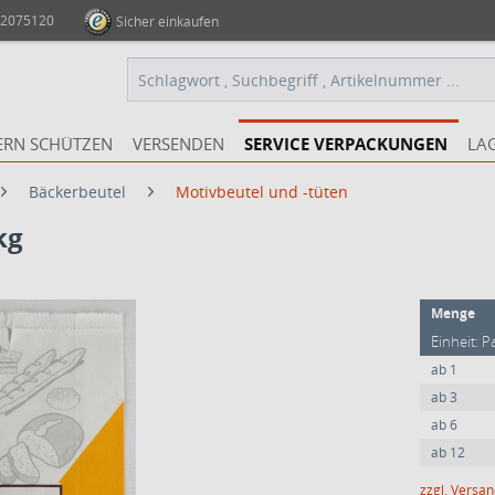
 2075120
Sicher einkaufen
ERN SCHÜTZEN
VERSENDEN
SERVICE VERPACKUNGEN
LA
Bäckerbeutel
Motivbeutel und -tüten
kg
Menge
Einheit: P
ab
1
ab
3
ab
6
ab
12
zzgl. Versa