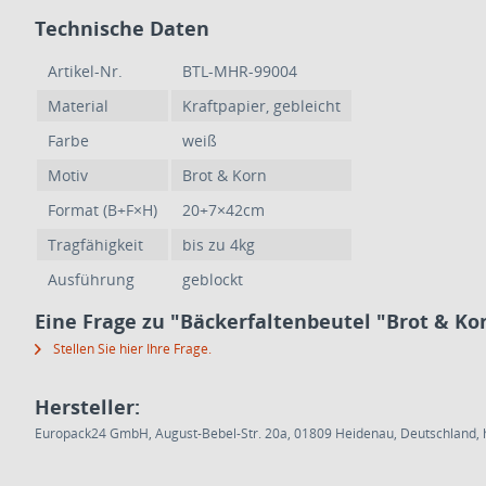
Technische Daten
Artikel-Nr.
BTL-MHR-99004
Material
Kraftpapier, gebleicht
Farbe
weiß
Motiv
Brot & Korn
Format (B+F×H)
20+7×42cm
Tragfähigkeit
bis zu 4kg
Ausführung
geblockt
Eine Frage zu "Bäckerfaltenbeutel "Brot & Ko
Stellen Sie hier Ihre Frage.
Hersteller:
Europack24 GmbH, August-Bebel-Str. 20a, 01809 Heidenau, Deutschland, h