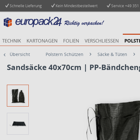
Schnelle Lieferung
Kein Mindestbestellwert
Service
+49 351
TECHNIK
KARTONAGEN
FOLIEN
VERSCHLIESSEN
POLST
Übersicht
Polstern Schützen
Säcke & Tüten
Sandsäcke 40x70cm | PP-Bändchen