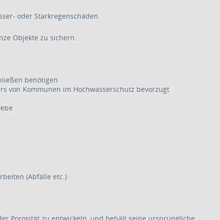
ser- oder Starkregenschäden.
ze Objekte zu sichern.
hließen benötigen
ders von Kommunen im Hochwasserschutz bevorzugt
webe
beiten (Abfälle etc.)
der Porosität zu entwickeln, und behält seine ursprüngliche