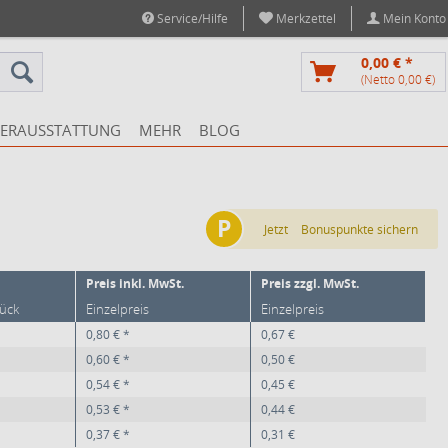
Service/Hilfe
Merkzettel
Mein Konto
0,00 € *
(Netto 0,00 €)
ERAUSSTATTUNG
MEHR
BLOG
P
Jetzt
Bonuspunkte sichern
Preis inkl. MwSt.
Preis zzgl. MwSt.
tück
Einzelpreis
Einzelpreis
0,80 € *
0,67 €
0,60 € *
0,50 €
0,54 € *
0,45 €
0,53 € *
0,44 €
0,37 € *
0,31 €