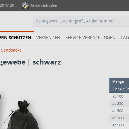
 2075120
Sicher einkaufen
ERN SCHÜTZEN
VERSENDEN
SERVICE VERPACKUNGEN
LAG
Sandsäcke
gewebe | schwarz
Menge
Einheit: S
ab
100
ab
250
ab
500
ab
1000
ab
5000