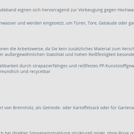
deband eignen sich hervorragend zur Vorbeugung gegen Hochwas
wasser und werden eingesetzt, um Türen, Tore, Gebäude oder gan
nen die Arbeitsweise, da Sie kein zusätzliches Material zum Versc
r außergewöhnlichen Stabilität und hohen Reißfestigkeit beson
altbarkeit durch strapazierfähiges und reißfestes PP-Kunststoffge
reundlich und recycelbar
t von Brennholz, als Getreide- oder Kartoffelsack oder für Gartenar
ch bei direkter Sonneneinstrahlung strukturell intakt, ohne Risse o