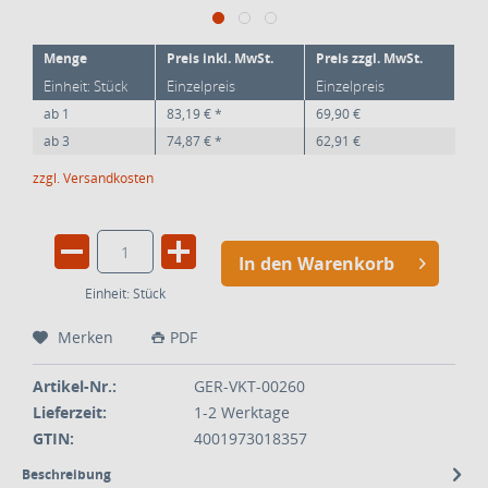
Menge
Preis inkl. MwSt.
Preis zzgl. MwSt.
Einheit: Stück
Einzelpreis
Einzelpreis
ab
1
83,19 € *
69,90 €
ab
3
74,87 € *
62,91 €
zzgl. Versandkosten
In den Warenkorb
Einheit:
Stück
Merken
PDF
Artikel-Nr.:
GER-VKT-00260
Lieferzeit:
1-2 Werktage
GTIN:
4001973018357
Beschreibung