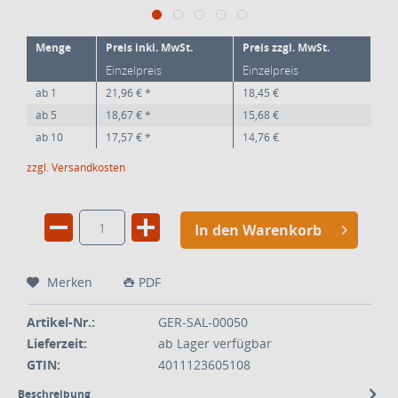
Menge
Preis inkl. MwSt.
Preis zzgl. MwSt.
Einzelpreis
Einzelpreis
ab
1
21,96 € *
18,45 €
ab
5
18,67 € *
15,68 €
ab
10
17,57 € *
14,76 €
zzgl. Versandkosten
In den Warenkorb
Merken
PDF
Artikel-Nr.:
GER-SAL-00050
Lieferzeit:
ab Lager verfügbar
GTIN:
4011123605108
Beschreibung