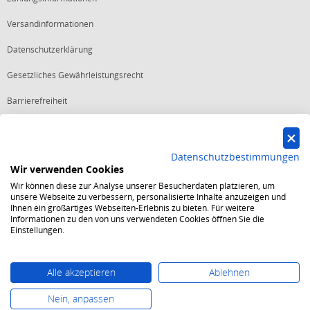
Versandinformationen
Datenschutzerklärung
Gesetzliches Gewährleistungsrecht
Barrierefreiheit
Vertrag widerrufen
Datenschutzbestimmungen
Wir verwenden Cookies
Starker Service
Wir können diese zur Analyse unserer Besucherdaten platzieren, um
Shops mit dem Excellent Shop Award stehen seit mehr als 5,
unsere Webseite zu verbessern, personalisierte Inhalte anzuzeigen und
10, 15 oder 20 Jahren für ein sicheres und angenehmes
Ihnen ein großartiges Webseiten-Erlebnis zu bieten. Für weitere
Einkaufserlebnis.
Informationen zu den von uns verwendeten Cookies öffnen Sie die
Echte Verlässlichkeit
Einstellungen.
Um das Trusted Shops Gütesiegel zu tragen, müssen
fortwährend strenge Qualitätsindikatoren erfüllt werden.
Bewährte Sicherheit
Jede Bestellung ist durch den Trusted Shops Käuferschutz
Alle akzeptieren
Ablehnen
abgesichert und es gelten strenge Kriterien zum Schutz
persönlicher Daten.
Nein, anpassen