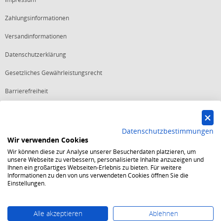
Zahlungsinformationen
Versandinformationen
Datenschutzerklärung
Gesetzliches Gewährleistungsrecht
Barrierefreiheit
Vertrag widerrufen
Datenschutzbestimmungen
Wir verwenden Cookies
Starker Service
Wir können diese zur Analyse unserer Besucherdaten platzieren, um
Shops mit dem Excellent Shop Award stehen seit mehr als 5,
unsere Webseite zu verbessern, personalisierte Inhalte anzuzeigen und
10, 15 oder 20 Jahren für ein sicheres und angenehmes
Ihnen ein großartiges Webseiten-Erlebnis zu bieten. Für weitere
Einkaufserlebnis.
Informationen zu den von uns verwendeten Cookies öffnen Sie die
Echte Verlässlichkeit
Einstellungen.
Um das Trusted Shops Gütesiegel zu tragen, müssen
fortwährend strenge Qualitätsindikatoren erfüllt werden.
Bewährte Sicherheit
Jede Bestellung ist durch den Trusted Shops Käuferschutz
Alle akzeptieren
Ablehnen
abgesichert und es gelten strenge Kriterien zum Schutz