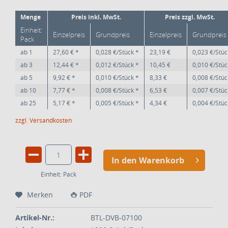
Menge
Preis inkl. MwSt.
Preis zzgl. MwSt.
Einheit:
Einzelpreis
Grundpreis
Einzelpreis
Grundpreis
Pack
ab
1
27,60 € *
0,028 €/Stück *
23,19 €
0,023 €/Stüc
ab
3
12,44 € *
0,012 €/Stück *
10,45 €
0,010 €/Stüc
ab
5
9,92 € *
0,010 €/Stück *
8,33 €
0,008 €/Stüc
ab
10
7,77 € *
0,008 €/Stück *
6,53 €
0,007 €/Stüc
ab
25
5,17 € *
0,005 €/Stück *
4,34 €
0,004 €/Stüc
zzgl. Versandkosten
In den Warenkorb
Einheit:
Pack
Merken
PDF
Artikel-Nr.:
BTL-DVB-07100