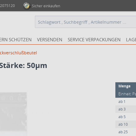
 2075120
Sicher einkaufen
ERN SCHÜTZEN
VERSENDEN
SERVICE VERPACKUNGEN
LAG
ckverschlußbeutel
Stärke: 50µm
Menge
Einheit: P
ab
1
ab
3
ab
5
ab
10
ab
25