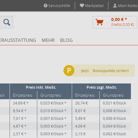
Service/Hilfe
Merkzettel
Mein Konto
0,00 € *
(Netto 0,00 €)
ERAUSSTATTUNG
MEHR
BLOG
P
Jetzt
Bonuspunkte sichern
Preis inkl. MwSt.
Preis zzgl. MwSt.
ack
Einzelpreis
Grundpreis
Einzelpreis
Grundpreis
24,69 € *
0,025 €/Stück *
20,74 €
0,021 €/Stück
9,54 € *
0,010 €/Stück *
8,01 €
0,008 €/Stück
7,01 € *
0,007 €/Stück *
5,89 €
0,006 €/Stück
4,87 € *
0,005 €/Stück *
4,09 €
0,004 €/Stück
2,57 € *
0,003 €/Stück *
2,15 €
0,002 €/Stück