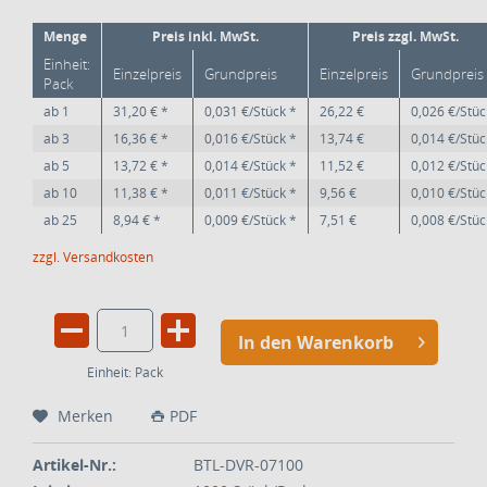
Menge
Preis inkl. MwSt.
Preis zzgl. MwSt.
Einheit:
Einzelpreis
Grundpreis
Einzelpreis
Grundpreis
Pack
ab
1
31,20 € *
0,031 €/Stück *
26,22 €
0,026 €/Stüc
ab
3
16,36 € *
0,016 €/Stück *
13,74 €
0,014 €/Stüc
ab
5
13,72 € *
0,014 €/Stück *
11,52 €
0,012 €/Stüc
ab
10
11,38 € *
0,011 €/Stück *
9,56 €
0,010 €/Stüc
ab
25
8,94 € *
0,009 €/Stück *
7,51 €
0,008 €/Stüc
zzgl. Versandkosten
In den Warenkorb
Einheit:
Pack
Merken
PDF
Artikel-Nr.:
BTL-DVR-07100