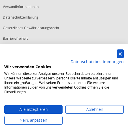
Versandinformationen
Datenschutzerklärung
Gesetzliches Gewährleistungsrecht
Barrierefreiheit
Vertrag widerrufen
Datenschutzbestimmungen
Wir verwenden Cookies
Starker Service
Wir können diese zur Analyse unserer Besucherdaten platzieren, um
Shops mit dem Excellent Shop Award stehen seit mehr als 5,
unsere Webseite zu verbessern, personalisierte Inhalte anzuzeigen und
10, 15 oder 20 Jahren für ein sicheres und angenehmes
Ihnen ein großartiges Webseiten-Erlebnis zu bieten. Für weitere
Einkaufserlebnis.
Informationen zu den von uns verwendeten Cookies öffnen Sie die
Echte Verlässlichkeit
Einstellungen.
Um das Trusted Shops Gütesiegel zu tragen, müssen
fortwährend strenge Qualitätsindikatoren erfüllt werden.
Bewährte Sicherheit
Jede Bestellung ist durch den Trusted Shops Käuferschutz
Alle akzeptieren
Ablehnen
abgesichert und es gelten strenge Kriterien zum Schutz
persönlicher Daten.
Nein, anpassen