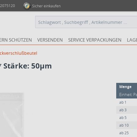
 2075120
Sicher einkaufen
ERN SCHÜTZEN
VERSENDEN
SERVICE VERPACKUNGEN
LAG
ckverschlußbeutel
 Stärke: 50µm
Menge
Einheit: P
ab
1
ab
3
ab
5
ab
10
ab
25