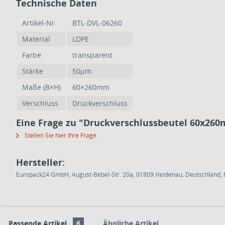
Technische Daten
Artikel-Nr.
BTL-DVL-06260
Material
LDPE
Farbe
transparent
Stärke
50µm
Maße (B×H)
60×260mm
Verschluss
Druckverschluss
Eine Frage zu "Druckverschlussbeutel 60x260
Stellen Sie hier Ihre Frage.
Hersteller:
Europack24 GmbH, August-Bebel-Str. 20a, 01809 Heidenau, Deutschland, h
Passende Artikel
6
Ähnliche Artikel