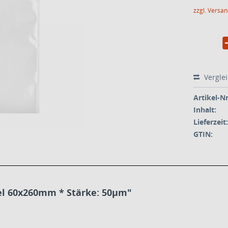
zzgl. Versa
Vergle
Artikel-Nr
Inhalt:
Lieferzeit:
GTIN:
el 60x260mm * Stärke: 50µm"