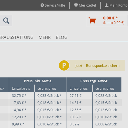
Service/Hilfe
Merkzettel
Mein Konto
0,00 € *
(Netto 0,00 €)
ERAUSSTATTUNG
MEHR
BLOG
P
Jetzt
Bonuspunkte sichern
Preis inkl. MwSt.
Preis zzgl. MwSt.
ack
Einzelpreis
Grundpreis
Einzelpreis
Grundpreis
32,75 € *
0,033 €/Stück *
27,51 €
0,028 €/Stück
17,63 € *
0,018 €/Stück *
14,81 €
0,015 €/Stück
14,94 € *
0,015 €/Stück *
12,55 €
0,013 €/Stück
12,29 € *
0,012 €/Stück *
10,32 €
0,010 €/Stück
9,99 € *
0,010 €/Stück *
8,39 €
0,008 €/Stück