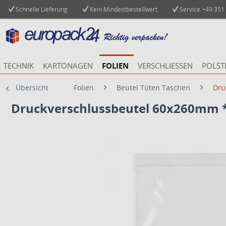
Schnelle Lieferung
Kein Mindestbestellwert
Service
+49 351
TECHNIK
KARTONAGEN
FOLIEN
VERSCHLIESSEN
POLST
Übersicht
Folien
Beutel Tüten Taschen
Dru
Druckverschlussbeutel 60x260mm *