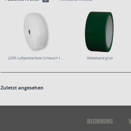
LDPE-Luftpolsterfolie Schlauch 125mm×50m | 80µm...
Klebeband grün
Zuletzt angesehen