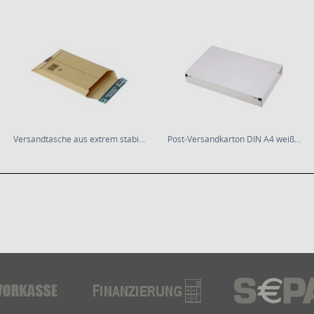
Versandtasche aus extrem stabiler Wellpappe DIN...
Post-Versandkarton DIN A4 weiß * Groß- und...