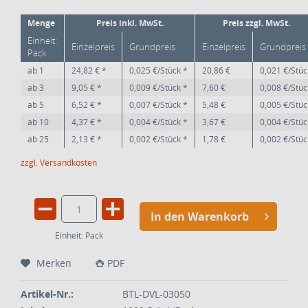
Menge
Preis inkl. MwSt.
Preis zzgl. MwSt.
Einheit:
Einzelpreis
Grundpreis
Einzelpreis
Grundpreis
Pack
ab
1
24,82 € *
0,025 €/Stück *
20,86 €
0,021 €/Stüc
ab
3
9,05 € *
0,009 €/Stück *
7,60 €
0,008 €/Stüc
ab
5
6,52 € *
0,007 €/Stück *
5,48 €
0,005 €/Stüc
ab
10
4,37 € *
0,004 €/Stück *
3,67 €
0,004 €/Stüc
ab
25
2,13 € *
0,002 €/Stück *
1,78 €
0,002 €/Stüc
zzgl. Versandkosten
In den Warenkorb
Einheit:
Pack
Merken
PDF
Artikel-Nr.:
BTL-DVL-03050