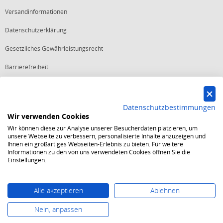
Versandinformationen
Datenschutzerklärung
Gesetzliches Gewährleistungsrecht
Barrierefreiheit
Vertrag widerrufen
Datenschutzbestimmungen
Wir verwenden Cookies
Starker Service
Wir können diese zur Analyse unserer Besucherdaten platzieren, um
Shops mit dem Excellent Shop Award stehen seit mehr als 5,
unsere Webseite zu verbessern, personalisierte Inhalte anzuzeigen und
10, 15 oder 20 Jahren für ein sicheres und angenehmes
Ihnen ein großartiges Webseiten-Erlebnis zu bieten. Für weitere
Einkaufserlebnis.
Informationen zu den von uns verwendeten Cookies öffnen Sie die
Echte Verlässlichkeit
Einstellungen.
Um das Trusted Shops Gütesiegel zu tragen, müssen
fortwährend strenge Qualitätsindikatoren erfüllt werden.
Bewährte Sicherheit
Jede Bestellung ist durch den Trusted Shops Käuferschutz
Alle akzeptieren
Ablehnen
abgesichert und es gelten strenge Kriterien zum Schutz
persönlicher Daten.
Nein, anpassen