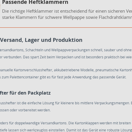
Passende Heftklammern
Die richtige Heftklammer ist entscheidend für einen sicheren Ve
starke Klammern für schwere Wellpappe sowie Flachdrahtklam
 Versand, Lager und Produktion
Versandkartons, Schachteln und Wellpappverpackungen schnell, sauber und ohne 
er verbunden. Das spart Zeit beim Verpacken und ist besonders praktisch bei w
manuelle Kartonverschlusshefter, akkubetriebene Modelle, pneumatische Karton
s zum Palettencontainer gibt es für fast jede Anwendung das passende Gerät.
ter für den Packplatz
usshefter ist die einfache Lösung für kleinere bis mittlere Verpackungsmengen. E
ossen oder vorbereitet werden.
nders für doppelwandige Versandkartons. Die Kartonklappen werden mit breiten H
fe lassen sich werkzeuglos einstellen. Damit ist das Gerät eine robuste Lösun