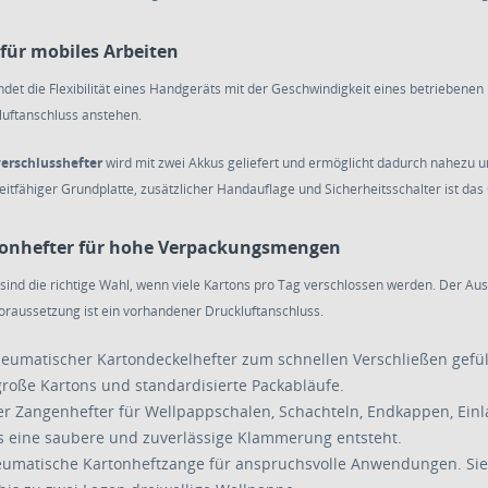
für mobiles Arbeiten
ndet die Flexibilität eines Handgeräts mit der Geschwindigkeit eines betriebenen
luftanschluss anstehen.
erschlusshefter
wird mit zwei Akkus geliefert und ermöglicht dadurch nahezu
leitfähiger Grundplatte, zusätzlicher Handauflage und Sicherheitsschalter ist da
onhefter für hohe Verpackungsmengen
ind die richtige Wahl, wenn viele Kartons pro Tag verschlossen werden. Der Ausl
oraussetzung ist ein vorhandener Druckluftanschluss.
eumatischer Kartondeckelhefter zum schnellen Verschließen gefül
roße Kartons und standardisierte Packabläufe.
 Zangenhefter für Wellpappschalen, Schachteln, Endkappen, Einla
s eine saubere und zuverlässige Klammerung entsteht.
umatische Kartonheftzange für anspruchsvolle Anwendungen. Sie 