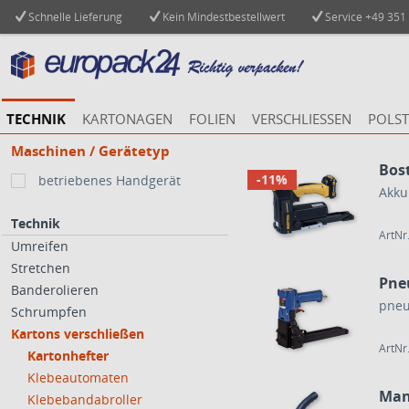
Schnelle Lieferung
Kein Mindestbestellwert
Service
+49 351
TECHNIK
KARTONAGEN
FOLIEN
VERSCHLIESSEN
POLST
Maschinen / Gerätetyp
Bost
-11%
betriebenes Handgerät
Akku
Technik
ArtNr
Umreifen
Stretchen
Pne
Banderolieren
pneu
Schrumpfen
Kartons verschließen
ArtNr
Kartonhefter
Klebeautomaten
Man
Klebebandabroller