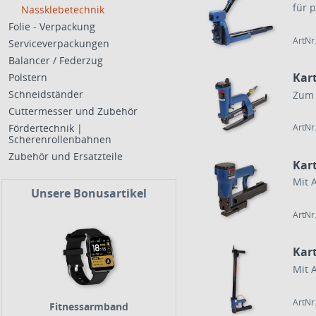
Nassklebetechnik
Folie - Verpackung
ArtNr
Serviceverpackungen
Balancer / Federzug
Kar
Polstern
Schneidständer
Zum 
Cuttermesser und Zubehör
Fördertechnik |
ArtNr
Scherenrollenbahnen
Zubehör und Ersatzteile
Kar
Mit 
Unsere Bonusartikel
ArtNr
Kar
Mit 
ArtNr
Fitnessarmband