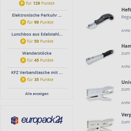
P
für
129
Punkte
Hef
Elektronische Parkuhr ...
Regu
P
für
99
Punkte
ArtNr
Lunchbox aus Edelstahl...
P
für
50
Punkte
Ham
zum 
Wanderstöcke
P
für
45
Punkte
ArtNr
KFZ Verbandtasche mit ...
P
für
35
Punkte
Uni
zum 
Alle anzeigen
ArtNr
Ver
zum 