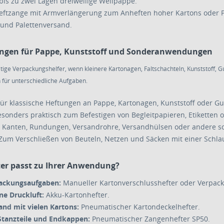
bis zu zwei Lagen dreiwellige Wellpappe.
ftzange mit Armverlängerung zum Anheften hoher Kartons oder Pale
und Palettenversand.
ngen für Pappe, Kunststoff und Sonderanwendungen
tige Verpackungshelfer, wenn kleinere Kartonagen, Faltschachteln, Kunststoff, Gu
 für unterschiedliche Aufgaben.
ür klassische Heftungen an Pappe, Kartonagen, Kunststoff oder G
sonders praktisch zum Befestigen von Begleitpapieren, Etiketten 
 Kanten, Rundungen, Versandrohre, Versandhülsen oder andere sc
Zum Verschließen von Beuteln, Netzen und Säcken mit einer Schla
er passt zu Ihrer Anwendung?
packungsaufgaben:
Manueller Kartonverschlusshefter oder Verpac
ne Druckluft:
Akku-Kartonhefter.
nd mit vielen Kartons:
Pneumatischer Kartondeckelhefter.
 Stanzteile und Endkappen:
Pneumatischer Zangenhefter SP50.