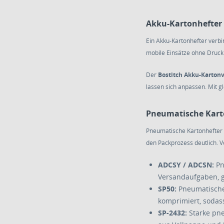
Akku-Kartonhefter 
Ein Akku-Kartonhefter verbi
mobile Einsätze ohne Druck
Der
Bostitch Akku-Kartonv
lassen sich anpassen. Mit g
Pneumatische Kart
Pneumatische Kartonhefter s
den Packprozess deutlich. V
ADCSY / ADCSN:
Pn
Versandaufgaben, g
SP50:
Pneumatischer
komprimiert, sodas
SP-2432:
Starke pne