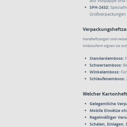
aus Vollpappe und 
SPH-2432:
Spezialhe
Großverpackungen 
Verpackungsheftza
Handheftzangen sind vielsei
Ambossform eignen sie sich
Standardamboss:
F
Schwertamboss:
Be
Winkelamboss:
Für
Schlaufenamboss:
Welcher Kartonheft
Gelegentliche Ver
Mobile Einsätze oh
Regelmäßiger Versa
Schalen, Einlagen,