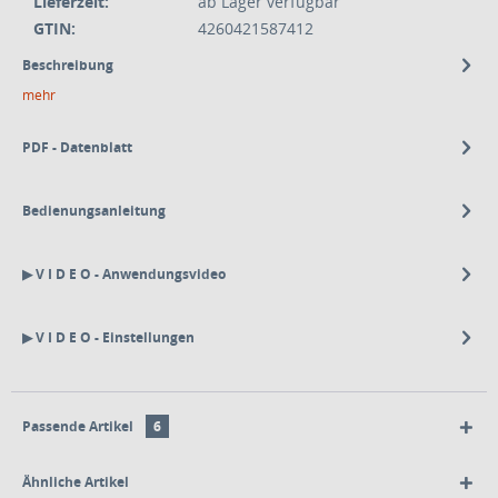
Lieferzeit:
ab Lager verfügbar
GTIN:
4260421587412
Beschreibung
mehr
PDF - Datenblatt
Bedienungsanleitung
▶ V I D E O - Anwendungsvideo
▶ V I D E O - Einstellungen
Passende Artikel
6
Ähnliche Artikel