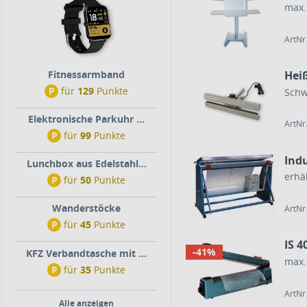
max.
ArtNr
Hei
Fitnessarmband
P
für
129
Punkte
Schw
Elektronische Parkuhr ...
ArtNr
P
für
99
Punkte
Ind
Lunchbox aus Edelstahl...
erhä
P
für
50
Punkte
Wanderstöcke
ArtNr
P
für
45
Punkte
IS 
-41%
KFZ Verbandtasche mit ...
max.
P
für
35
Punkte
ArtNr
Alle anzeigen