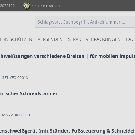
 2075120
Sicher einkaufen
ERN SCHÜTZEN
VERSENDEN
SERVICE VERPACKUNGEN
LAG
chweißzangen verschiedene Breiten | für mobilen Impuls
.: SET-VFO-00013
ktrischer Schneidständer
.: MAS-ABR-00010
ienschweißgerät (mit Ständer, Fußsteuerung & Schneidei