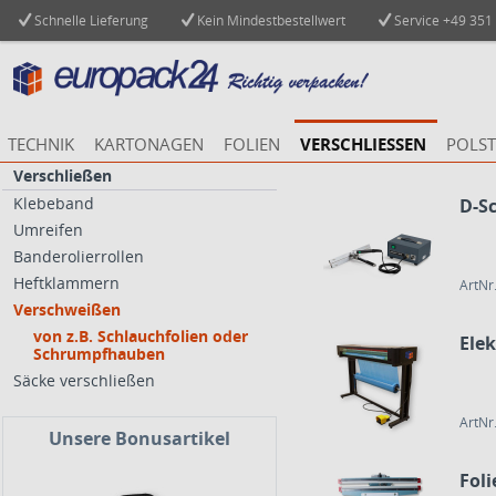
Schnelle Lieferung
Kein Mindestbestellwert
Service
+49 351
TECHNIK
KARTONAGEN
FOLIEN
VERSCHLIESSEN
POLST
Verschließen
Klebeband
D-S
Umreifen
Banderolierrollen
Heftklammern
ArtNr
Verschweißen
von z.B. Schlauchfolien oder
Ele
Schrumpfhauben
Säcke verschließen
ArtNr
Unsere Bonusartikel
Fol