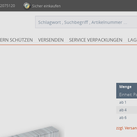
 2075120
Sicher einkaufen
ERN SCHÜTZEN
VERSENDEN
SERVICE VERPACKUNGEN
LAG
Menge
Einheit: P
ab
1
ab
4
ab
6
zzgl. Versa