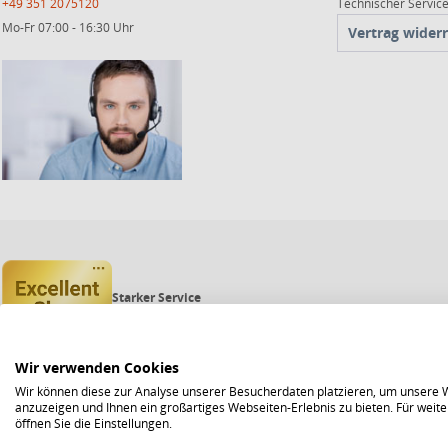
+49 351 2075120
Technischer Servi
Mo-Fr 07:00 - 16:30 Uhr
Vertrag wider
Starker Service
Shops mit dem Excellent Shop Award stehen seit mehr als 5,
Echte Verlässlichkeit
Um das Trusted Shops Gütesiegel zu tragen, müssen fortwähr
Bewährte Sicherheit
Wir verwenden Cookies
Jede Bestellung ist durch den Trusted Shops Käuferschutz ab
Wir können diese zur Analyse unserer Besucherdaten platzieren, um unsere We
anzuzeigen und Ihnen ein großartiges Webseiten-Erlebnis zu bieten. Für wei
öffnen Sie die Einstellungen.