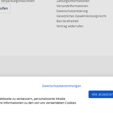
ce Verpackungsmaschinen
Zahlungsinformationen
Versandinformationen
rufen
Datenschutzerklärung
Gesetzliches Gewährleistungsrecht
Barrierefreiheit
Vertrag widerrufen
 10, 15 oder 20 Jahren für ein sicheres und angenehmes Einkaufserlebnis.
Datenschutzbestimmungen
end strenge Qualitätsindikatoren erfüllt werden.
Alle akzeptie
gesichert und es gelten strenge Kriterien zum Schutz persönlicher Daten.
bseite zu verbessern, personalisierte Inhalte
tere Informationen zu den von uns verwendeten Cookies