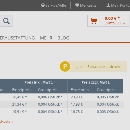
Service/Hilfe
Merkzettel
Mein Konto
0,00 € *
(Netto 0,00 €)
ERAUSSTATTUNG
MEHR
BLOG
P
Jetzt
Bonuspunkte sichern
Preis inkl. MwSt.
Preis zzgl. MwSt.
ack
Einzelpreis
Grundpreis
Einzelpreis
Grundpreis
28,45 € *
0,006 €/Stück *
23,90 €
0,005 €/Stück
21,34 € *
0,004 €/Stück *
17,93 €
0,004 €/Stück
19,91 € *
0,004 €/Stück *
16,73 €
0,003 €/Stück
ndkosten