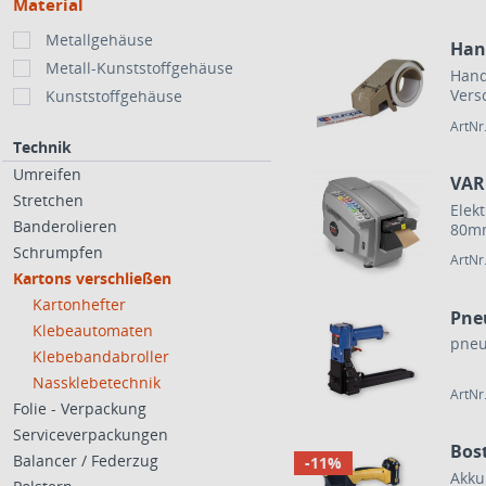
Material
Metallgehäuse
Han
Metall-Kunststoffgehäuse
Hand
Vers
Kunststoffgehäuse
ArtNr
Technik
Umreifen
VAR
Stretchen
Elek
Banderolieren
80mm
Schrumpfen
ArtNr
Kartons verschließen
Kartonhefter
Pne
Klebeautomaten
pneu
Klebebandabroller
Nassklebetechnik
ArtNr
Folie - Verpackung
Serviceverpackungen
Bost
Balancer / Federzug
-11%
Akku