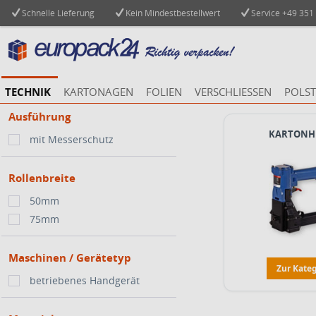
Schnelle Lieferung
Kein Mindestbestellwert
Service
+49 351
TECHNIK
KARTONAGEN
FOLIEN
VERSCHLIESSEN
POLST
Ausführung
KARTONH
mit Messerschutz
Rollenbreite
50mm
75mm
Maschinen / Gerätetyp
Zur Kate
betriebenes Handgerät