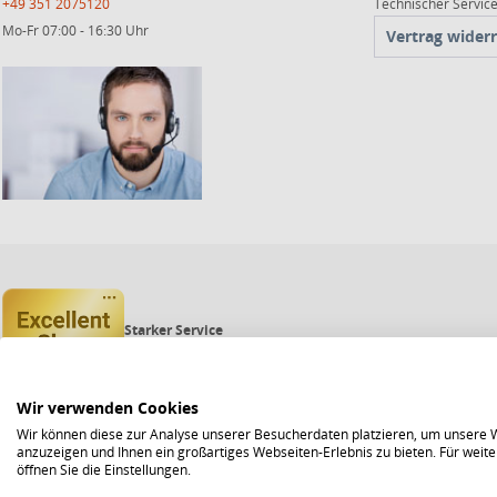
+49 351 2075120
Technischer Servi
Mo-Fr 07:00 - 16:30 Uhr
Vertrag wider
Starker Service
Shops mit dem Excellent Shop Award stehen seit mehr als 5,
Echte Verlässlichkeit
Um das Trusted Shops Gütesiegel zu tragen, müssen fortwähr
Bewährte Sicherheit
Wir verwenden Cookies
Jede Bestellung ist durch den Trusted Shops Käuferschutz ab
Wir können diese zur Analyse unserer Besucherdaten platzieren, um unsere We
anzuzeigen und Ihnen ein großartiges Webseiten-Erlebnis zu bieten. Für wei
öffnen Sie die Einstellungen.