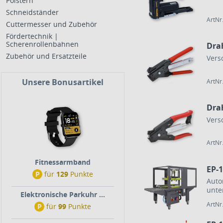
Polstern
Schneidständer
ArtNr
Cuttermesser und Zubehör
Fördertechnik |
Scherenrollenbahnen
Dra
Zubehör und Ersatzteile
Vers
Unsere Bonusartikel
ArtNr
Dra
Vers
ArtNr
Fitnessarmband
EP-
P
für
129
Punkte
Auto
unte
Elektronische Parkuhr ...
ArtNr
P
für
99
Punkte