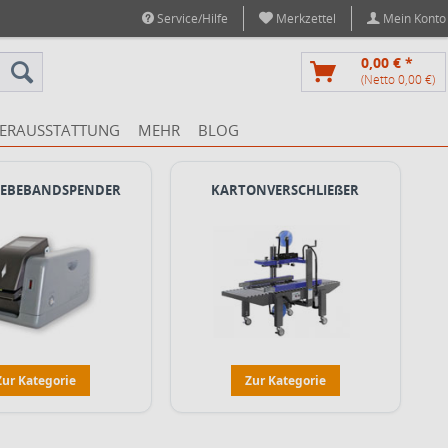
Service/Hilfe
Merkzettel
Mein Konto
0,00 € *
(Netto 0,00 €)
ERAUSSTATTUNG
MEHR
BLOG
LEBEBANDSPENDER
KARTONVERSCHLIEßER
Zur Kategorie
Zur Kategorie