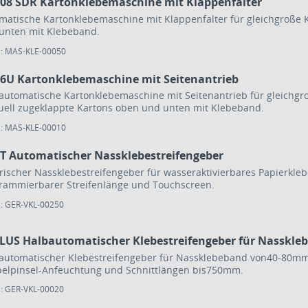
108 SDR Kartonklebemaschine mit Klappenfalter
matische Kartonklebemaschine mit Klappenfalter für gleichgroße K
unten mit Klebeband.
.: MAS-KLE-00050
26U Kartonklebemaschine mit Seitenantrieb
automatische Kartonklebemaschine mit Seitenantrieb für gleichgro
ell zugeklappte Kartons oben und unten mit Klebeband.
.: MAS-KLE-00010
FT Automatischer Nassklebestreifengeber
trischer Nassklebestreifengeber für wasseraktivierbares Papierk
rammierbarer Streifenlänge und Touchscreen.
.: GER-VKL-00250
PLUS Halbautomatischer Klebestreifengeber für Nasskle
automatischer Klebestreifengeber für Nassklebeband von40-80mm
elpinsel-Anfeuchtung und Schnittlängen bis750mm.
.: GER-VKL-00020