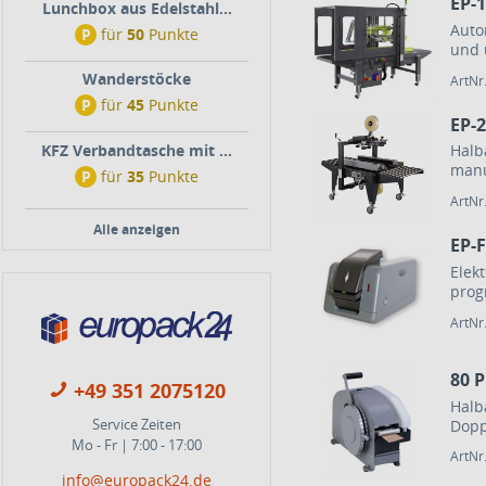
EP-
Lunchbox aus Edelstahl...
Auto
P
für
50
Punkte
und 
Wanderstöcke
ArtNr
P
für
45
Punkte
EP-
KFZ Verbandtasche mit ...
Halb
manu
P
für
35
Punkte
ArtNr
Alle anzeigen
EP-
Elek
prog
ArtNr
80 
+49 351 2075120
Halb
Service Zeiten
Dopp
Mo - Fr | 7:00 - 17:00
ArtNr
info@europack24.de