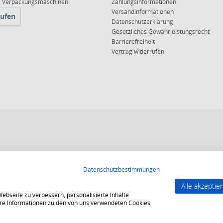
ce Verpackungsmaschinen
Zahlungsinformationen
Versandinformationen
rufen
Datenschutzerklärung
Gesetzliches Gewährleistungsrecht
Barrierefreiheit
Vertrag widerrufen
 10, 15 oder 20 Jahren für ein sicheres und angenehmes Einkaufserlebnis.
Datenschutzbestimmungen
end strenge Qualitätsindikatoren erfüllt werden.
Alle akzeptie
gesichert und es gelten strenge Kriterien zum Schutz persönlicher Daten.
bseite zu verbessern, personalisierte Inhalte
tere Informationen zu den von uns verwendeten Cookies