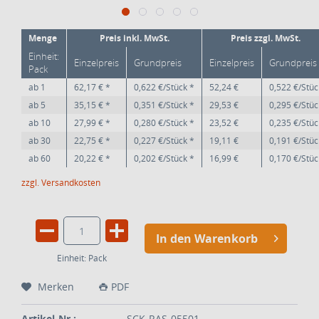
Menge
Preis inkl. MwSt.
Preis zzgl. MwSt.
Einheit:
Einzelpreis
Grundpreis
Einzelpreis
Grundpreis
Pack
ab
1
62,17 € *
0,622 €/Stück *
52,24 €
0,522 €/Stüc
ab
5
35,15 € *
0,351 €/Stück *
29,53 €
0,295 €/Stüc
ab
10
27,99 € *
0,280 €/Stück *
23,52 €
0,235 €/Stüc
ab
30
22,75 € *
0,227 €/Stück *
19,11 €
0,191 €/Stüc
ab
60
20,22 € *
0,202 €/Stück *
16,99 €
0,170 €/Stüc
zzgl. Versandkosten
In den Warenkorb
Einheit:
Pack
Merken
PDF
Artikel-Nr.:
SCK-RAS-05501