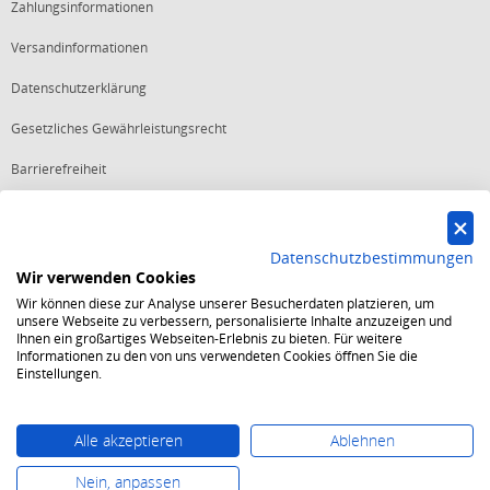
Zahlungsinformationen
Versandinformationen
Datenschutzerklärung
Gesetzliches Gewährleistungsrecht
Barrierefreiheit
Vertrag widerrufen
Datenschutzbestimmungen
Wir verwenden Cookies
Starker Service
Wir können diese zur Analyse unserer Besucherdaten platzieren, um
Shops mit dem Excellent Shop Award stehen seit mehr als 5,
unsere Webseite zu verbessern, personalisierte Inhalte anzuzeigen und
10, 15 oder 20 Jahren für ein sicheres und angenehmes
Ihnen ein großartiges Webseiten-Erlebnis zu bieten. Für weitere
Einkaufserlebnis.
Informationen zu den von uns verwendeten Cookies öffnen Sie die
Echte Verlässlichkeit
Einstellungen.
Um das Trusted Shops Gütesiegel zu tragen, müssen
fortwährend strenge Qualitätsindikatoren erfüllt werden.
Bewährte Sicherheit
Jede Bestellung ist durch den Trusted Shops Käuferschutz
Alle akzeptieren
Ablehnen
abgesichert und es gelten strenge Kriterien zum Schutz
persönlicher Daten.
Nein, anpassen