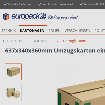
Schnelle Lieferung
Kein Mindestbestellwert
Service
+49 351
TECHNIK
KARTONAGEN
FOLIEN
VERSCHLIESSEN
POLST
Übersicht
Kartonagen
Umzugkartons
637x340x360mm Umzugskarton ein