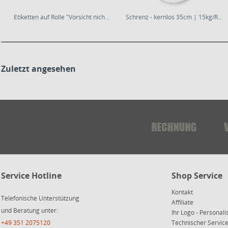
Etiketten auf Rolle "Vorsicht nicht werfen" *...
Schrenz - kernlos 35cm | 15kg/Rolle | 80g/m²
Zuletzt angesehen
Service Hotline
Shop Service
Kontakt
Telefonische Unterstützung
Affiliate
und Beratung unter:
Ihr Logo - Personali
+49 351 2075120
Technischer Servi