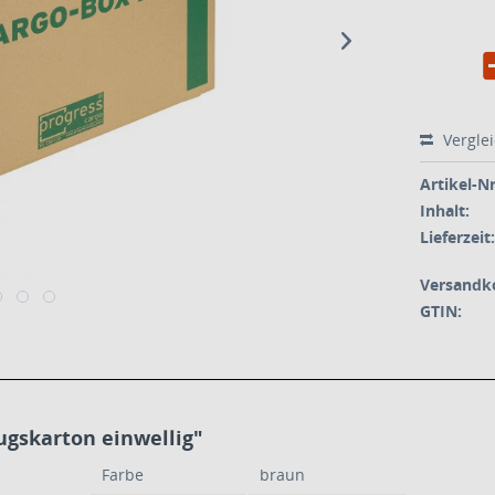
Vergle
Artikel-Nr
Inhalt:
Lieferzeit:
Versandk
GTIN:
gskarton einwellig"
Farbe
braun