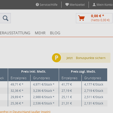
Service/Hilfe
Merkzettel
Mein Konto
0,00 € *
(Netto 0,00 €)
ERAUSSTATTUNG
MEHR
BLOG
P
Jetzt
Bonuspunkte sichern
Preis inkl. MwSt.
Preis zzgl. MwSt.
ack
Einzelpreis
Grundpreis
Einzelpreis
Grundpreis
49,71 € *
4,971 €/Stück *
41,77 €
4,177 €/Stück
32,36 € *
3,236 €/Stück *
27,19 €
2,719 €/Stück
29,89 € *
2,988 €/Stück *
25,11 €
2,511 €/Stück
25,36 € *
2,536 €/Stück *
21,31 €
2,131 €/Stück
enfrei in Deutschland (außer Inseln)