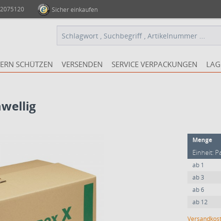
 2075120
Sicher einkaufen
ERN SCHÜTZEN
VERSENDEN
SERVICE VERPACKUNGEN
LAG
wellig
Menge
Einheit: P
ab
1
ab
3
ab
6
ab
12
Versandkost