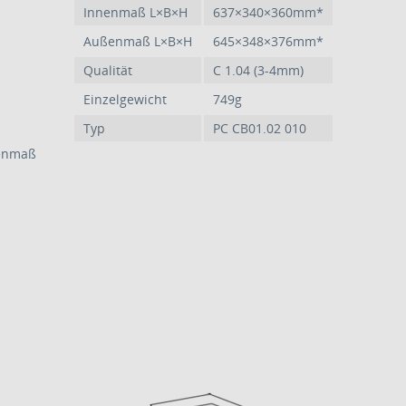
Innenmaß L×B×H
637×340×360mm*
Außenmaß L×B×H
645×348×376mm*
Qualität
C 1.04 (3-4mm)
Einzelgewicht
749g
Typ
PC CB01.02 010
ßenmaß