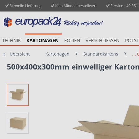
Schnelle Lieferung
Kein Mindestbestellwert
Service
+49 351
TECHNIK
KARTONAGEN
FOLIEN
VERSCHLIESSEN
POLST
Übersicht
Kartonagen
Standardkartons
...
500x400x300mm einwelliger Karto