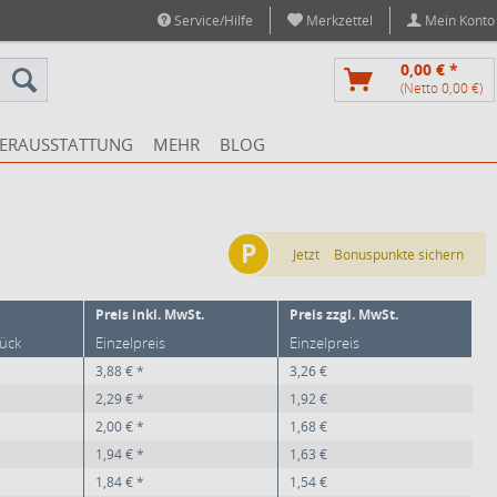
Service/Hilfe
Merkzettel
Mein Konto
0,00 € *
(Netto 0,00 €)
ERAUSSTATTUNG
MEHR
BLOG
P
Jetzt
Bonuspunkte sichern
Preis inkl. MwSt.
Preis zzgl. MwSt.
tück
Einzelpreis
Einzelpreis
3,88 € *
3,26 €
2,29 € *
1,92 €
2,00 € *
1,68 €
1,94 € *
1,63 €
1,84 € *
1,54 €