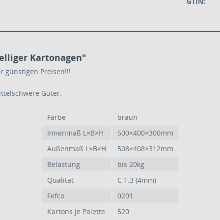
GTIN:
lliger Kartonagen"
r günstigen Preisen!!!
ittelschwere Güter.
Farbe
braun
Innenmaß L×B×H
500×400×300mm
Außenmaß L×B×H
508×408×312mm
Belastung
bis 20kg
Qualität
C 1.3 (4mm)
Fefco
0201
Kartons je Palette
520