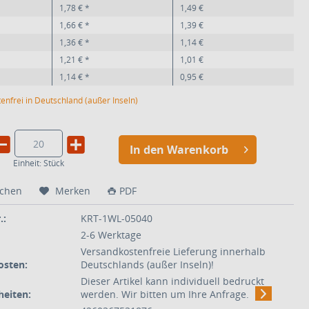
1,78 € *
1,49 €
1,66 € *
1,39 €
1,36 € *
1,14 €
1,21 € *
1,01 €
1,14 € *
0,95 €
enfrei in Deutschland (außer Inseln)
In den Warenkorb
Einheit:
Stück
ichen
Merken
PDF
.:
KRT-1WL-05040
2-6 Werktage
Versandkostenfreie Lieferung innerhalb
osten:
Deutschlands (außer Inseln)!
Dieser Artikel kann individuell bedruckt
eiten:
werden. Wir bitten um Ihre Anfrage.