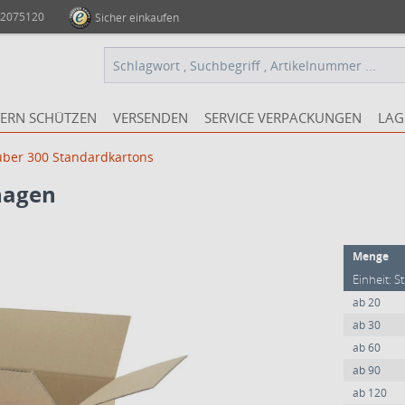
 2075120
Sicher einkaufen
ERN SCHÜTZEN
VERSENDEN
SERVICE VERPACKUNGEN
LAG
 über 300 Standardkartons
nagen
Menge
Einheit: S
ab
20
ab
30
ab
60
ab
90
ab
120