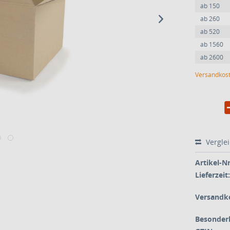
ab
150
ab
260
ab
520
ab
1560
ab
2600
Versandkost
Vergle
Artikel-Nr
Lieferzeit:
Versandk
Besonderh