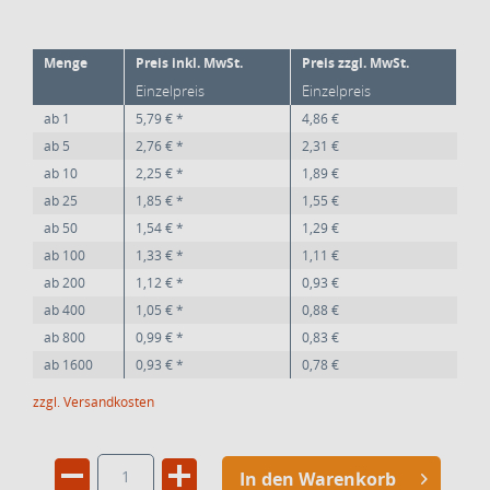
Menge
Preis inkl. MwSt.
Preis zzgl. MwSt.
Einzelpreis
Einzelpreis
ab
1
5,79 € *
4,86 €
ab
5
2,76 € *
2,31 €
ab
10
2,25 € *
1,89 €
ab
25
1,85 € *
1,55 €
ab
50
1,54 € *
1,29 €
ab
100
1,33 € *
1,11 €
ab
200
1,12 € *
0,93 €
ab
400
1,05 € *
0,88 €
ab
800
0,99 € *
0,83 €
ab
1600
0,93 € *
0,78 €
zzgl. Versandkosten
In den Warenkorb