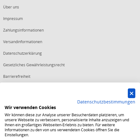
Über uns
Impressum
Zahlungsinformationen
Versandinformationen
Datenschutzerklärung
Gesetzliches Gewährleistungsrecht
Barrierefreiheit
Vertrag widerrufen
Datenschutzbestimmungen
Wir verwenden Cookies
Starker Service
Wir können diese zur Analyse unserer Besucherdaten platzieren, um
Shops mit dem Excellent Shop Award stehen seit mehr als 5,
unsere Webseite zu verbessern, personalisierte Inhalte anzuzeigen und
10, 15 oder 20 Jahren für ein sicheres und angenehmes
Ihnen ein großartiges Webseiten-Erlebnis zu bieten. Für weitere
Einkaufserlebnis.
Informationen zu den von uns verwendeten Cookies öffnen Sie die
Echte Verlässlichkeit
Einstellungen.
Um das Trusted Shops Gütesiegel zu tragen, müssen