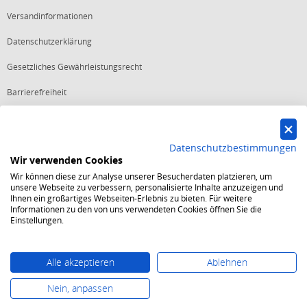
Versandinformationen
Datenschutzerklärung
Gesetzliches Gewährleistungsrecht
Barrierefreiheit
Vertrag widerrufen
Datenschutzbestimmungen
Wir verwenden Cookies
Starker Service
Wir können diese zur Analyse unserer Besucherdaten platzieren, um
Shops mit dem Excellent Shop Award stehen seit mehr als 5,
unsere Webseite zu verbessern, personalisierte Inhalte anzuzeigen und
10, 15 oder 20 Jahren für ein sicheres und angenehmes
Ihnen ein großartiges Webseiten-Erlebnis zu bieten. Für weitere
Einkaufserlebnis.
Informationen zu den von uns verwendeten Cookies öffnen Sie die
Echte Verlässlichkeit
Einstellungen.
Um das Trusted Shops Gütesiegel zu tragen, müssen
fortwährend strenge Qualitätsindikatoren erfüllt werden.
Bewährte Sicherheit
Jede Bestellung ist durch den Trusted Shops Käuferschutz
Alle akzeptieren
Ablehnen
abgesichert und es gelten strenge Kriterien zum Schutz
persönlicher Daten.
Nein, anpassen