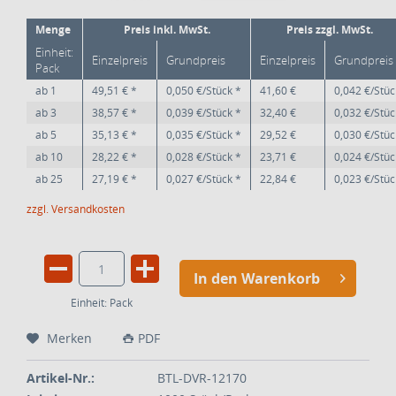
Menge
Preis inkl. MwSt.
Preis zzgl. MwSt.
Einheit:
Einzelpreis
Grundpreis
Einzelpreis
Grundpreis
Pack
ab
1
49,51 € *
0,050 €/Stück *
41,60 €
0,042 €/Stüc
ab
3
38,57 € *
0,039 €/Stück *
32,40 €
0,032 €/Stüc
ab
5
35,13 € *
0,035 €/Stück *
29,52 €
0,030 €/Stüc
ab
10
28,22 € *
0,028 €/Stück *
23,71 €
0,024 €/Stüc
ab
25
27,19 € *
0,027 €/Stück *
22,84 €
0,023 €/Stüc
zzgl. Versandkosten
In den Warenkorb
Einheit:
Pack
Merken
PDF
Artikel-Nr.:
BTL-DVR-12170