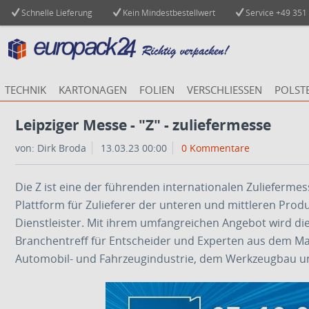
Schnelle Lieferung
Kein Mindestbestellwert
Service
+49 351
TECHNIK
KARTONAGEN
FOLIEN
VERSCHLIESSEN
POLST
Leipziger Messe - "Z" - zuliefermesse
von: Dirk Broda
13.03.23 00:00
0 Kommentare
Die Z ist eine der führenden internationalen Zuliefermesse
Plattform für Zulieferer der unteren und mittleren Produ
Dienstleister. Mit ihrem umfangreichen Angebot wird di
Branchentreff für Entscheider und Experten aus dem M
Automobil- und Fahrzeugindustrie, dem Werkzeugbau und