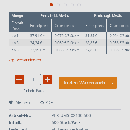
Menge
Preis inkl. MwSt.
Preis zzgl. MwSt.
Einheit:
Einzelpreis
Grundpreis
Einzelpreis
Grundpreis
Pack
ab
1
37,91 € *
0,076 €/Stück *
31,85 €
0,064 €/Stüc
ab
3
34,34 € *
0,069 €/Stück *
28,85 €
0,058 €/Stüc
ab
5
33,15 € *
0,066 €/Stück *
27,85 €
0,056 €/Stüc
zzgl. Versandkosten
In den Warenkorb
Einheit:
Pack
Merken
PDF
Artikel-Nr.:
VER-UMS-02130-500
Inhalt:
500 Stück/Pack
Lieferzeit:
ab Lager verfügbar