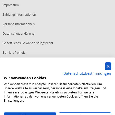
Impressum
Zahlungsinformationen
Versandinformationen
Datenschutzerklärung
Gesetzliches Gewährleistungsrecht
Barrierefreiheit
Vertrag widerrufen
Datenschutzbestimmungen
Wir verwenden Cookies
Starker Service
Wir können diese zur Analyse unserer Besucherdaten platzieren, um
Shops mit dem Excellent Shop Award stehen seit mehr als 5,
unsere Webseite zu verbessern, personalisierte Inhalte anzuzeigen und
10, 15 oder 20 Jahren für ein sicheres und angenehmes
Ihnen ein großartiges Webseiten-Erlebnis zu bieten. Für weitere
Einkaufserlebnis.
Informationen zu den von uns verwendeten Cookies öffnen Sie die
Echte Verlässlichkeit
Einstellungen.
Um das Trusted Shops Gütesiegel zu tragen, müssen
fortwährend strenge Qualitätsindikatoren erfüllt werden.
Bewährte Sicherheit