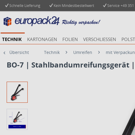
Schnelle Lieferung
Kein Mindestbestellwert
Service
+49 351
TECHNIK
KARTONAGEN
FOLIEN
VERSCHLIESSEN
POLST
Übersicht
Technik
Umreifen
mit Verpacku
BO-7 | Stahlbandumreifungsgerät |