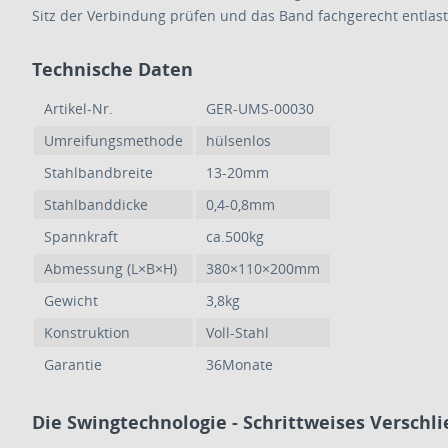
Sitz der Verbindung prüfen und das Band fachgerecht entlast
Technische Daten
Artikel-Nr.
GER-UMS-00030
Umreifungsmethode
hülsenlos
Stahlbandbreite
13-20mm
Stahlbanddicke
0,4-0,8mm
Spannkraft
ca.500kg
Abmessung (L×B×H)
380×110×200mm
Gewicht
3,8kg
Konstruktion
Voll-Stahl
Garantie
36Monate
Die Swingtechnologie - Schrittweises Verschl