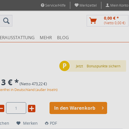
Service/Hilfe
Merkzettel
Mein Konto
0,00 € *
(Netto 0,00 €)
ERAUSSTATTUNG
MEHR
BLOG
P
Jetzt
Bonuspunkte sichern
3 € *
(Netto 473,22 €)
enfrei in Deutschland (außer Inseln)
In den Warenkorb
ichen
Merken
PDF