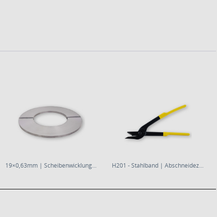
19×0,63mm | Scheibenwicklung | blank |...
H201 - Stahlband | Abschneidezange 32mm