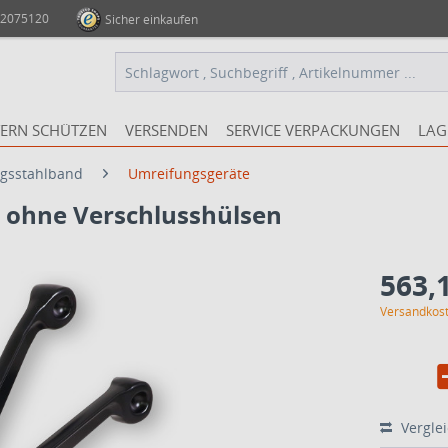
 2075120
Sicher einkaufen
ERN SCHÜTZEN
VERSENDEN
SERVICE VERPACKUNGEN
LAG
ngsstahlband
Umreifungsgeräte
 ohne Verschlusshülsen
563,1
Versandkost
Vergle