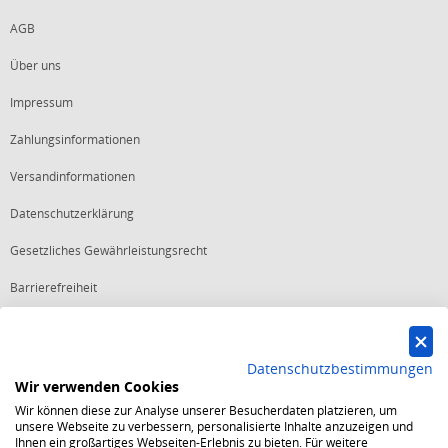
AGB
Über uns
Impressum
Zahlungsinformationen
Versandinformationen
Datenschutzerklärung
Gesetzliches Gewährleistungsrecht
Barrierefreiheit
Vertrag widerrufen
Datenschutzbestimmungen
Wir verwenden Cookies
Starker Service
Wir können diese zur Analyse unserer Besucherdaten platzieren, um
Shops mit dem Excellent Shop Award stehen seit mehr als 5,
unsere Webseite zu verbessern, personalisierte Inhalte anzuzeigen und
10, 15 oder 20 Jahren für ein sicheres und angenehmes
Ihnen ein großartiges Webseiten-Erlebnis zu bieten. Für weitere