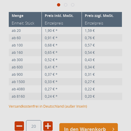
Menge
Preis inkl. MwSt.
Preis zzgl. MwSt.
Einheit: Stück
Einzelpreis
Einzelpreis
ab
20
1,90 € *
1,59 €
ab
60
0,91 € *
0,76 €
ab
100
0,68 € *
0,57 €
ab
160
0,65 € *
0,54 €
ab
300
0,52 € *
0,43 €
ab
600
0,41 € *
0,34 €
ab
900
0,37 € *
0,31 €
ab
1500
0,33 € *
0,27 €
ab
4080
0,27 € *
0,22 €
ab
8160
0,24 € *
0,20 €
Versandkostenfrei in Deutschland (außer Inseln)
In den Warenkorb