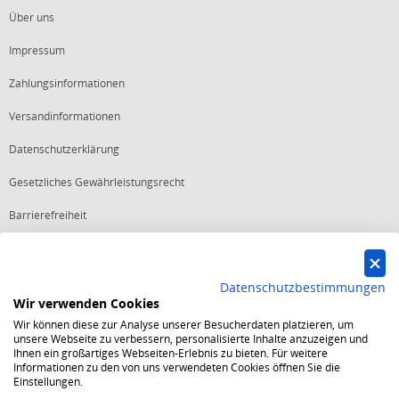
Über uns
Impressum
Zahlungsinformationen
Versandinformationen
Datenschutzerklärung
Gesetzliches Gewährleistungsrecht
Barrierefreiheit
Vertrag widerrufen
Datenschutzbestimmungen
Wir verwenden Cookies
Starker Service
Wir können diese zur Analyse unserer Besucherdaten platzieren, um
Shops mit dem Excellent Shop Award stehen seit mehr als 5,
unsere Webseite zu verbessern, personalisierte Inhalte anzuzeigen und
10, 15 oder 20 Jahren für ein sicheres und angenehmes
Ihnen ein großartiges Webseiten-Erlebnis zu bieten. Für weitere
Einkaufserlebnis.
Informationen zu den von uns verwendeten Cookies öffnen Sie die
Echte Verlässlichkeit
Einstellungen.
Um das Trusted Shops Gütesiegel zu tragen, müssen