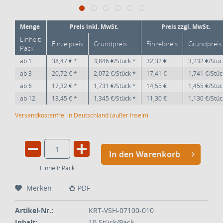
Menge
Preis inkl. MwSt.
Preis zzgl. MwSt.
Einheit:
Einzelpreis
Grundpreis
Einzelpreis
Grundpreis
Pack
ab
1
38,47 € *
3,846 €/Stück *
32,32 €
3,232 €/Stüc
ab
3
20,72 € *
2,072 €/Stück *
17,41 €
1,741 €/Stüc
ab
6
17,32 € *
1,731 €/Stück *
14,55 €
1,455 €/Stüc
ab
12
13,45 € *
1,345 €/Stück *
11,30 €
1,130 €/Stüc
Versandkostenfrei in Deutschland (außer Inseln)
In den Warenkorb
Einheit:
Pack
Merken
PDF
Artikel-Nr.:
KRT-VSH-07100-010
Inhalt:
10 Stück/Pack