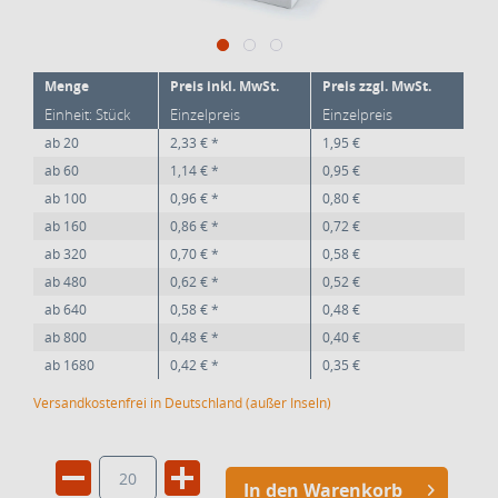
Menge
Preis inkl. MwSt.
Preis zzgl. MwSt.
Einheit: Stück
Einzelpreis
Einzelpreis
ab
20
2,33 € *
1,95 €
ab
60
1,14 € *
0,95 €
ab
100
0,96 € *
0,80 €
ab
160
0,86 € *
0,72 €
ab
320
0,70 € *
0,58 €
ab
480
0,62 € *
0,52 €
ab
640
0,58 € *
0,48 €
ab
800
0,48 € *
0,40 €
ab
1680
0,42 € *
0,35 €
Versandkostenfrei in Deutschland (außer Inseln)
In den Warenkorb