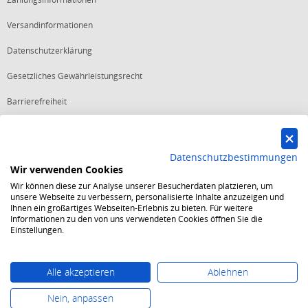
Versandinformationen
Datenschutzerklärung
Gesetzliches Gewährleistungsrecht
Barrierefreiheit
Vertrag widerrufen
Datenschutzbestimmungen
Wir verwenden Cookies
Starker Service
Wir können diese zur Analyse unserer Besucherdaten platzieren, um
Shops mit dem Excellent Shop Award stehen seit mehr als 5,
unsere Webseite zu verbessern, personalisierte Inhalte anzuzeigen und
10, 15 oder 20 Jahren für ein sicheres und angenehmes
Ihnen ein großartiges Webseiten-Erlebnis zu bieten. Für weitere
Einkaufserlebnis.
Informationen zu den von uns verwendeten Cookies öffnen Sie die
Echte Verlässlichkeit
Einstellungen.
Um das Trusted Shops Gütesiegel zu tragen, müssen
fortwährend strenge Qualitätsindikatoren erfüllt werden.
Bewährte Sicherheit
Jede Bestellung ist durch den Trusted Shops Käuferschutz
Alle akzeptieren
Ablehnen
abgesichert und es gelten strenge Kriterien zum Schutz
persönlicher Daten.
Nein, anpassen