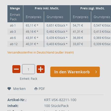
Menge
Preis inkl. MwSt.
Preis zzgl. MwSt.
Einheit:
Einzelpreis
Grundpreis
Einzelpreis
Grundpreis
Pack
ab
1
65,11 € *
0,651 €/Stück *
54,71 €
0,547 €/Stüc
ab
3
49,16 € *
0,492 €/Stück *
41,31 €
0,413 €/Stüc
ab
6
43,91 € *
0,439 €/Stück *
36,89 €
0,369 €/Stüc
ab
12
40,31 € *
0,403 €/Stück *
33,87 €
0,339 €/Stüc
Versandkostenfrei in Deutschland (außer Inseln)
In den Warenkorb
Einheit:
Pack
Merken
PDF
Artikel-Nr.:
KRT-VSK-82211-100
Inhalt:
100 Stück/Pack