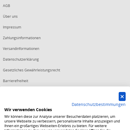
AGB
Über uns
Impressum
Zahlungsinformationen
Versandinformationen
Datenschutzerklärung
Gesetzliches Gewährleistungsrecht
Barrierefreiheit
Vertrag widerrufen
Datenschutzbestimmungen
Wir verwenden Cookies
Starker Service
Wir können diese zur Analyse unserer Besucherdaten platzieren, um
Shops mit dem Excellent Shop Award stehen seit mehr als 5,
unsere Webseite zu verbessern, personalisierte Inhalte anzuzeigen und
10, 15 oder 20 Jahren für ein sicheres und angenehmes
Ihnen ein großartiges Webseiten-Erlebnis zu bieten. Für weitere
Einkaufserlebnis.