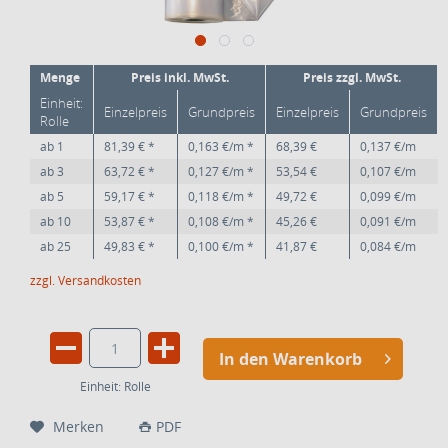
Menge
Preis inkl. MwSt.
Preis zzgl. MwSt.
Einheit:
Einzelpreis
Grundpreis
Einzelpreis
Grundpreis
Rolle
ab
1
81,39 € *
0,163 €/m *
68,39 €
0,137 €/m
ab
3
63,72 € *
0,127 €/m *
53,54 €
0,107 €/m
ab
5
59,17 € *
0,118 €/m *
49,72 €
0,099 €/m
ab
10
53,87 € *
0,108 €/m *
45,26 €
0,091 €/m
ab
25
49,83 € *
0,100 €/m *
41,87 €
0,084 €/m
zzgl. Versandkosten
In den Warenkorb
Einheit:
Rolle
Merken
PDF