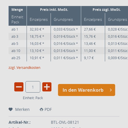
Menge
Preis inkl. MwSt.
Preis zzgl. MwSt.
Einheit:
Einzelpreis
Grundpreis
Einzelpreis
Grundpreis
Pack
ab
1
32,93 € *
0,033 €/Stück *
27,66 €
0,028 €/Stüc
ab
3
18,75 € *
0,019 €/Stück *
15,76 €
0,016 €/Stüc
ab
5
16,03 € *
0,016 €/Stück *
13,46 €
0,013 €/Stüc
ab
10
13,10 € *
0,013 €/Stück *
11,00 €
0,011 €/Stüc
ab
25
10,91 € *
0,011 €/Stück *
9,17 €
0,009 €/Stüc
zzgl. Versandkosten
In den Warenkorb
Einheit:
Pack
Merken
PDF
Artikel-Nr.:
BTL-DVL-08121