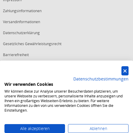
Zahlungsinformationen
Versandinformationen
Datenschutzerklärung
Gesetzliches Gewährleistungsrecht
Barrierefreiheit
Vertrag widerrufen
Datenschutzbestimmungen
Wir verwenden Cookies
Starker Service
Wir können diese zur Analyse unserer Besucherdaten platzieren, um
Shops mit dem Excellent Shop Award stehen seit mehr als 5,
unsere Webseite zu verbessern, personalisierte Inhalte anzuzeigen und
10, 15 oder 20 Jahren für ein sicheres und angenehmes
Ihnen ein großartiges Webseiten-Erlebnis zu bieten. Für weitere
Einkaufserlebnis.
Informationen zu den von uns verwendeten Cookies öffnen Sie die
Echte Verlässlichkeit
Einstellungen.
Um das Trusted Shops Gütesiegel zu tragen, müssen
fortwährend strenge Qualitätsindikatoren erfüllt werden.
Bewährte Sicherheit
Jede Bestellung ist durch den Trusted Shops Käuferschutz
Alle akzeptieren
Ablehnen
abgesichert und es gelten strenge Kriterien zum Schutz