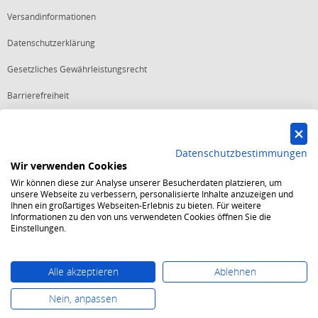
Versandinformationen
Datenschutzerklärung
Gesetzliches Gewährleistungsrecht
Barrierefreiheit
Vertrag widerrufen
Datenschutzbestimmungen
Wir verwenden Cookies
Starker Service
Wir können diese zur Analyse unserer Besucherdaten platzieren, um
Shops mit dem Excellent Shop Award stehen seit mehr als 5,
unsere Webseite zu verbessern, personalisierte Inhalte anzuzeigen und
10, 15 oder 20 Jahren für ein sicheres und angenehmes
Ihnen ein großartiges Webseiten-Erlebnis zu bieten. Für weitere
Einkaufserlebnis.
Informationen zu den von uns verwendeten Cookies öffnen Sie die
Echte Verlässlichkeit
Einstellungen.
Um das Trusted Shops Gütesiegel zu tragen, müssen
fortwährend strenge Qualitätsindikatoren erfüllt werden.
Bewährte Sicherheit
Jede Bestellung ist durch den Trusted Shops Käuferschutz
Alle akzeptieren
Ablehnen
abgesichert und es gelten strenge Kriterien zum Schutz
persönlicher Daten.
Nein, anpassen