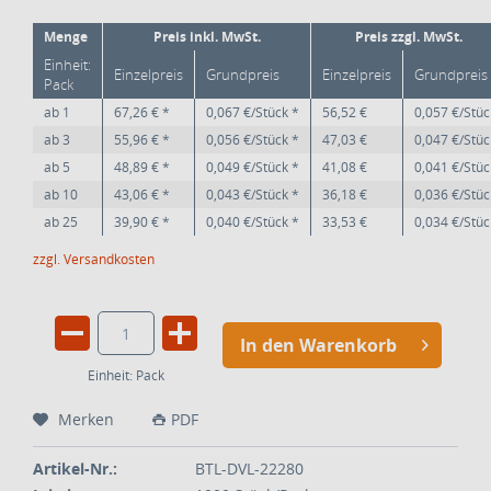
Menge
Preis inkl. MwSt.
Preis zzgl. MwSt.
Einheit:
Einzelpreis
Grundpreis
Einzelpreis
Grundpreis
Pack
ab
1
67,26 € *
0,067 €/Stück *
56,52 €
0,057 €/Stüc
ab
3
55,96 € *
0,056 €/Stück *
47,03 €
0,047 €/Stüc
ab
5
48,89 € *
0,049 €/Stück *
41,08 €
0,041 €/Stüc
ab
10
43,06 € *
0,043 €/Stück *
36,18 €
0,036 €/Stüc
ab
25
39,90 € *
0,040 €/Stück *
33,53 €
0,034 €/Stüc
zzgl. Versandkosten
In den Warenkorb
Einheit:
Pack
Merken
PDF
Artikel-Nr.:
BTL-DVL-22280